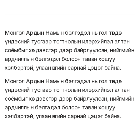
Монгол Ардын Намын бэлгэдэл нь гол төвдөө
үндэсний тусгаар тогтнолын илэрхийлэл алтан
соёмбыг хөх дэвсгэр дээр байрлуулсан, нийгмийн
ардчиллын бэлгэдэл болсон таван хошуу
хэлбэртэй, улаан өнгийн сарнай цэцэг байна.
Монгол Ардын Намын бэлгэдэл нь гол төвдөө
үндэсний тусгаар тогтнолын илэрхийлэл алтан
соёмбыг хөх дэвсгэр дээр байрлуулсан, нийгмийн
ардчиллын бэлгэдэл болсон таван хошуу
хэлбэртэй, улаан өнгийн сарнай цэцэг байна.