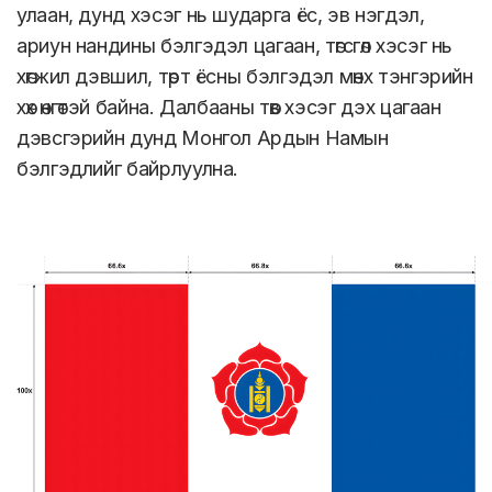
улаан, дунд хэсэг нь шударга ёс, эв нэгдэл,
ариун нандины бэлгэдэл цагаан, төгсгөл хэсэг нь
хөгжил дэвшил, төрт ёсны бэлгэдэл мөнх тэнгэрийн
хөх өнгөтэй байна. Далбааны төв хэсэг дэх цагаан
дэвсгэрийн дунд Монгол Ардын Намын
бэлгэдлийг байрлуулна.