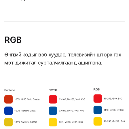
RGB
Өнгөний кодыг вэб хуудас, телевизийн шторк гэх
мэт дижитал сурталчилгаанд ашиглана.