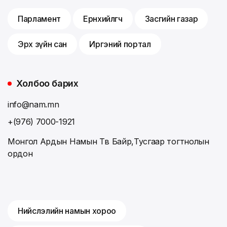
Парламент
Ерөнхийлөгч
Засгийн газар
Эрх зүйн сан
Иргэний портал
Холбоо барих
info@nam.mn
+(976) 7000-1921
Монгол Ардын Намын Төв Байр,Тусгаар тогтнолын
ордон
Нийслэлийн намын хороо