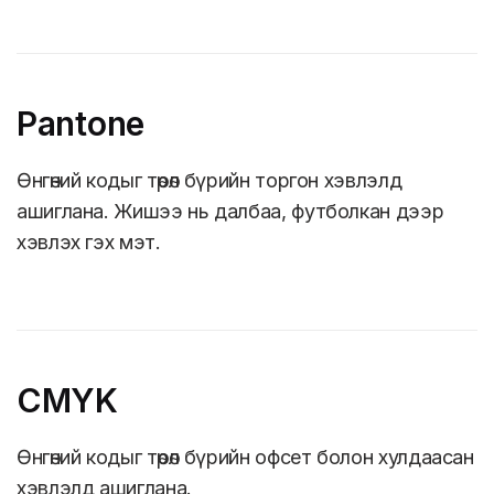
Pantone
Өнгөний кодыг төрөл бүрийн торгон хэвлэлд
ашиглана. Жишээ нь далбаа, футболкан дээр
хэвлэх гэх мэт.
CMYK
Өнгөний кодыг төрөл бүрийн офсет болон хулдаасан
хэвлэлд ашиглана.