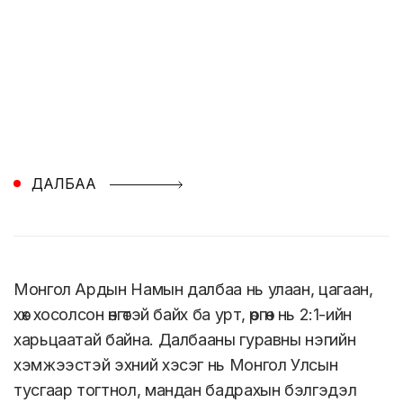
ДАЛБАА
Монгол Ардын Намын далбаа нь улаан, цагаан,
хөх хосолсон өнгөтэй байх ба урт, өргөн нь 2:1-ийн
харьцаатай байна. Далбааны гуравны нэгийн
хэмжээстэй эхний хэсэг нь Монгол Улсын
тусгаар тогтнол, мандан бадрахын бэлгэдэл