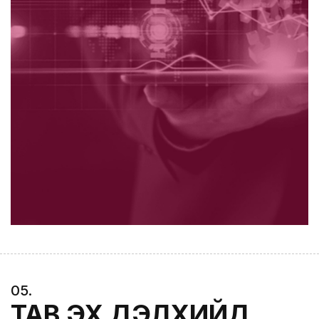
0
5
.
ТАВ ЭХ ДЭЛХИЙД