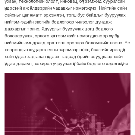
ухаан, технологийн ололт, инновац, бүтээмжид суурилсан
үндэсний аж үйлдвэрийн чадавхыг нэмэгжүүлнэ. Нийтийн сайн
сайхныг цаг ямагт эрхэмлэн, тэгш бус байдлыг бууруулах
нийгэм-эдийн засгийн бодлогоор чинээлэг дундаж
давхаргыг тэлнэ. Ядуурлыг бууруулах цогц бодлого
боловсруулж, орлого хүртээмжийг нэмэгдүүлснээр хүн бүр
нийгмийн амьдралд эрх тэгш оролцох боломжийг нээнэ. Үе
хоорондын шударга ёсны зарчмаар нөөц баялгийг ирээдүй
хойч үедээ хадгалан үлдээх, гадаад өрийн асуудлаар хойч
үедээ дарамт, хохирол учруулахгүй байх бодлого хэрэгжүүлнэ.