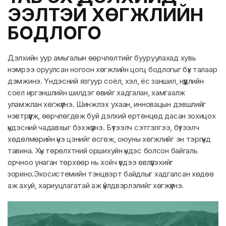
ЭЭЛТЭЙ ХӨГЖЛИЙН
БОДЛОГО
Дэлхийн уур амьгалын өөрчлөлтийг бууруулахад хувь
нэмрээ оруулсан ногоон хөгжлийн цогц бодлогыг бүх талаар
дэмжинэ. Үндэсний язгуур соёл, хэл, ёс заншил, нүүдлийн
соёл иргэншлийн шилдэг өвийг хадгалан, хамгаалж
уламжлан хөгжүүлнэ. Шинжлэх ухаан, инновацын дэвшлийг
нэвтрүүлж, өөрчлөгдөж буй дэлхий ертөнцөд дасан зохицох
үндэсний чадавхыг бэхжүүлнэ. Бүтээлч сэтгэлгээ, бүтээлч
хөдөлмөрийн үнэ цэнийг өсгөж, оюуны хөгжлийг эн тэргүүнд
тавина. Хүн төрөлхтний оршихуйн үндэс болсон байгаль
орчноо унаган төрхөөр нь хойч үедээ өвлүүлэхийг
зорино.Экосистемийн тэнцвэрт байдлыг хадгалсан хөдөө
аж ахуй, хариуцлагатай аж үйлдвэрлэлийг хөгжүүлнэ.