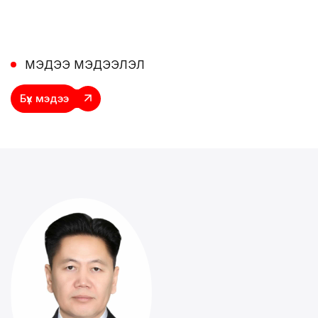
МЭДЭЭ МЭДЭЭЛЭЛ
Бүх
мэдээ