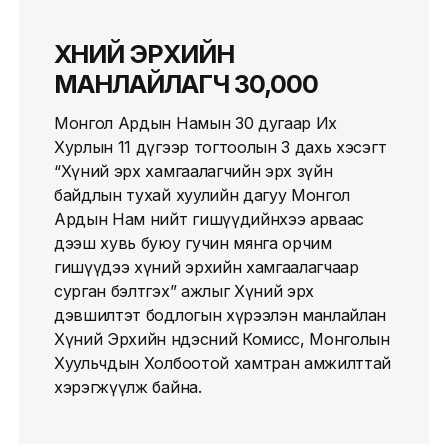
ХҮНИЙ ЭРХИЙН
МАНЛАЙЛАГЧ 30,000
Монгол Ардын Намын 30 дугаар Их
Хурлын 11 дүгээр тогтоолын 3 дахь хэсэгт
“Хүний эрх хамгаалагчийн эрх зүйн
байдлын тухай хуулийн дагуу Монгол
Ардын Нам нийт гишүүдийнхээ арваас
дээш хувь буюу гучин мянга орчим
гишүүдээ хүний эрхийн хамгаалагчаар
сурган бэлтгэх” ажлыг Хүний эрх
дэвшилтэт бодлогын хүрээлэн манлайлан
Хүний Эрхийн Үндэсний Комисс, Монголын
Хуульчдын Холбоотой хамтран амжилттай
хэрэгжүүлж байна.