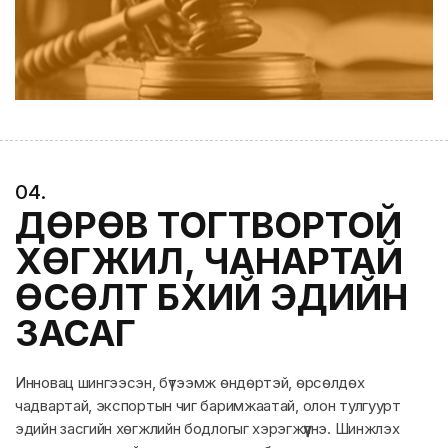
0
4
.
ДӨРӨВ ТОГТВОРТОЙ
ХӨГЖИЛ, ЧАНАРТАЙ
ӨСӨЛТ БҮХИЙ ЭДИЙН
ЗАСАГ
Инновац шингээсэн, бүтээмж өндөртэй, өрсөлдөх
чадвартай, экспортын чиг баримжаатай, олон тулгуурт
эдийн засгийн хөгжлийн бодлогыг хэрэгжүүлнэ. Шинжлэх