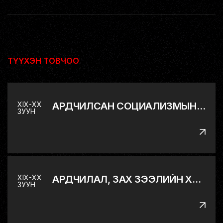
ТҮҮХЭН ТОВЧОО
XIX-XX
АРДЧИЛСАН СОЦИАЛИЗМЫН ДЭВШИЛТЭТ ХЭЛБЭР РҮҮ
ЗУУН
XIX-XX
АРДЧИЛАЛ, ЗАХ ЗЭЭЛИЙН ХАРИЛЦААНД ШИЛЖИХ ЯВЦ
ЗУУН