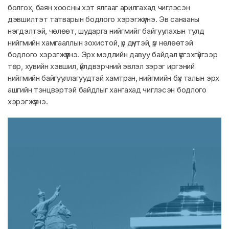
болгох, баян хоосны хэт ялгааг арилгахад чиглэсэн
дэвшилтэт татварын бодлого хэрэгжүүлнэ. Эв санааны
нэгдэлтэй, чөлөөт, шударга нийгмийг байгуулахын тулд
нийгмийн хамгааллын зохистой, үр дүнтэй, үр нөлөөтэй
бодлого хэрэгжүүлнэ. Эрх мэдлийн давуу байдал үүсгэхгүйгээр
төр, хувийн хэвшил, үйлдвэрчний эвлэл зэрэг иргэний
нийгмийн байгууллагуудтай хамтран, нийгмийн бүх талын эрх
ашгийн тэнцвэртэй байдлыг хангахад чиглэсэн бодлого
хэрэгжүүлнэ.