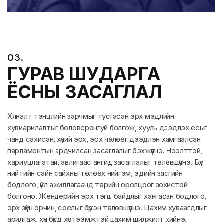
0
3
.
ГУРАВ ШУДАРГА
ЁСНЫ ЗАСАГЛАЛ
Хяналт тэнцлийн зарчмыг тусгасан эрх мэдлийн
хувиарилалтыг боловсронгуй болгож, хууль дээдлэх ёсыг
чанд сахисан, хүний эрх, эрх чөлөөг дээдлэн хамгаалсан
парламентын ардчилсан засаглалыг бэхжүүлнэ. Нээлттэй,
хариуцлагатай, авлигаас ангид засаглалыг төлөвшүүлнэ. Бүх
нийтийн сайн сайхны төлөөх нийгэм, эдийн засгийн
бодлого, үйл ажиллагаанд төрийн оролцоог зохистой
болгоно. Жендерийн эрх тэгш байдлыг хангасан бодлого,
эрх зүйн орчин, соёлыг бүрэн төлөвшүүлнэ. Цахим хуваагдлыг
арилгаж, хүн бүрд хүртээмжтэй цахим шилжилт хийнэ.