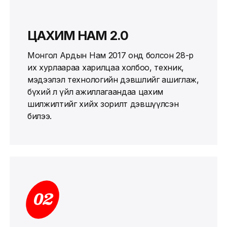
ЦАХИМ НАМ 2.0
Монгол Ардын Нам 2017 онд болсон 28-р
их хурлаараа харилцаа холбоо, техник,
мэдээлэл технологийн дэвшлийг ашиглаж,
бүхий л үйл ажиллагаандаа цахим
шилжилтийг хийх зорилт дэвшүүлсэн
билээ.
02