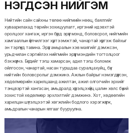
НЭГДСЭН НИЙГЭМ
Нийтийн сайн сайхны төлөө нийгмийн нөөц, баялгийг
хуваарилахад төрийн зохицуулалт, иргэний идэвхтэй
оролцоог хангаж, иргэн бүрд эрүүл мэнд, боловсрол, нийгмийн
хамгааллын үйлчилгээг хүртээмжтэй, чанартай хүргэж байхыг
эн тэргүүнд тавина. Эрүүл амьралын хэв маягийг дэмжсэн,
урьдчилан сэргийлэх нийгмийн эрүүл мэндийн тогтолцоог
бэхжүүлнэ. Бүгдийг тэгш хамарсан, адил тэгш боломж
ойлгосон, чанартай, насан туршдаа суралцахуйц, бүх
нийтийн боловсролыг дэмжинэ. Ажлын байрыг нэмэгдүүлсэн,
хөдөлмөрийн харилцаанд ажилтан, ажил олгогчийн эрхийг
тэнцвэртэй хангасан, амьдралд хүрэлцэхүйц цалин хөлс бүхий
зохистой хөдөлмөр эрхлэлтийг дэмжинэ. Хот, хөдөөгийн
харилцан шүтэлцээтэй хөгжлийн бодлого хэрэгжүүлж,
амьдралын чанарын ялгааг бууруулна.