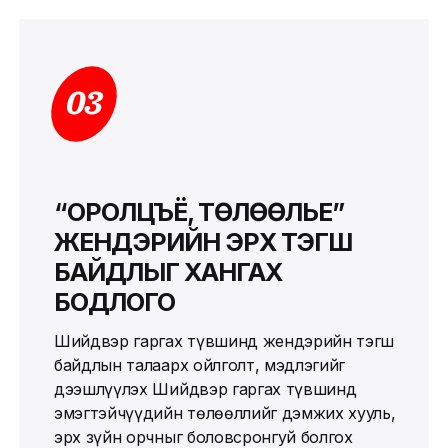
03
“ОРОЛЦЪЁ, ТӨЛӨӨЛЬЕ”
ЖЕНДЭРИЙН ЭРХ ТЭГШ
БАЙДЛЫГ ХАНГАХ
БОДЛОГО
Шийдвэр гаргах түвшинд жендэрийн тэгш
байдлын талаарх ойлголт, мэдлэгийг
дээшлүүлэх Шийдвэр гаргах түвшинд
эмэгтэйчүүдийн төлөөллийг дэмжих хууль,
эрх зүйн орчныг боловсронгуй болгох