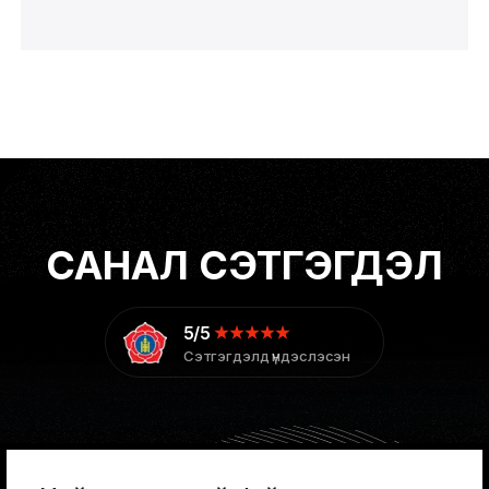
САНАЛ СЭТГЭГДЭЛ
5/5
Сэтгэгдэлд үндэслэсэн