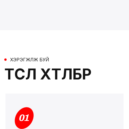
ХЭРЭГЖҮҮЛЖ БУЙ
ТӨСӨЛ ХӨТӨЛБӨР
01