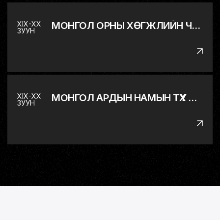
XIX-XX
МОНГОЛ ОРНЫ ХӨГЖЛИЙН ЧИГ БАРИМЖАА
ЗУУН
XIX-XX
МОНГОЛ АРДЫН НАМЫН ТҮҮХ БОЛ ХХ ЗУУНЫ МОНГОЛЫН ТУСГААР ТОГТНОЛЫН ТЭМЦЛИЙН ТҮҮХ
ЗУУН