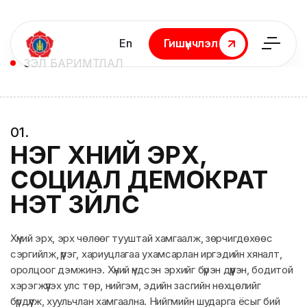
En
Гишүүнчлэл
Гишүүнчлэл
ҮЗЭЛ БАРИМТЛАЛ
0
1
.
НЭГ ХҮНИЙ ЭРХ,
СОЦИАЛ ДЕМОКРАТ
ҮНЭТ ЗҮЙЛС
Хүний эрх, эрх чөлөөг тууштай хамгаалж, зөрчигдөхөөс
сэргийлж, үүрэг, хариуцлагаа ухамсарлан иргэдийн хяналт,
оролцоог дэмжинэ. Хүний үндсэн эрхийг бүрэн дүүрэн, бодитой
хэрэгжүүлэх улс төр, нийгэм, эдийн засгийн нөхцөлийг
бүрдүүлж, хуульчлан хамгаална. Нийгмийн шударга ёсыг бий