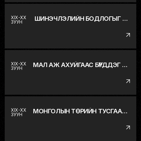
XIX-XX
ШИНЭЧЛЭЛИЙН БОДЛОГЫГ ЭХЛҮҮЛЭВ
ЗУУН
XIX-XX
МАЛ АЖ АХУЙГААС БҮРДДЭГ МОНГОЛ ОРНЫ ЭДИЙН ЗАСГИЙГ ОЛОН САЛБАРТ ШИЛЖҮҮЛЭВ
ЗУУН
XIX-XX
МОНГОЛЫН ТӨРИЙН ТУСГААР ТОГТНОЛ, БҮРЭН ЭРХТ БАЙДЛЫГ СЭРГЭЭН БАТАТГАВ
ЗУУН