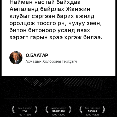
Найман настай байхдаа
Амгаланд байрлах Жанжин
клубыг сэргээн барих ажилд
оролцож тоосго үүрч, чулуу зөөн,
битон битоноор усанд явах
зэрэгт гарын үзүүрээ хүргэж билээ.
О.БААТАР
Ахмадын Холбооны тэргүүлэгч