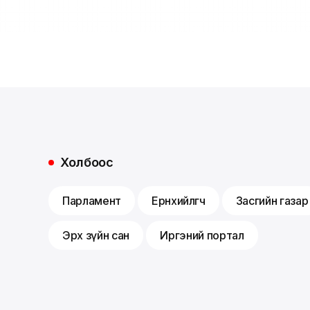
Холбоос
Парламент
Ерөнхийлөгч
Засгийн газар
Эрх зүйн сан
Иргэний портал