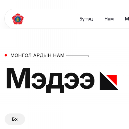
Бүтэц
Нам
М
МОНГОЛ АРДЫН НАМ
Мэдээ
Бүх