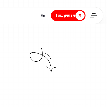
Гишүүнчлэл
En
Гишүүнчлэл